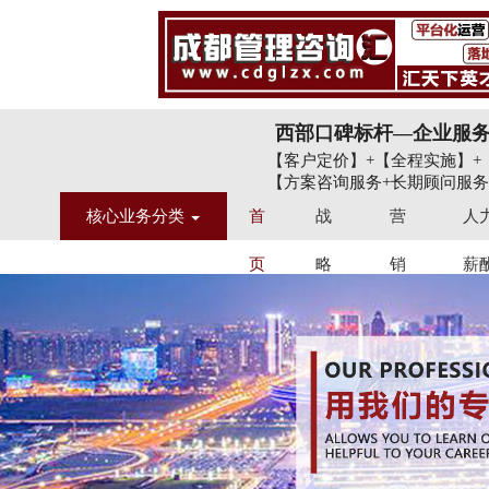
西部口碑标杆—企业服
【客户定价】+【全程实施】+
【方案咨询服务+长期顾问服务
核心业务分类
首
战
营
人
页
略
销
薪
定
品
股
位
牌