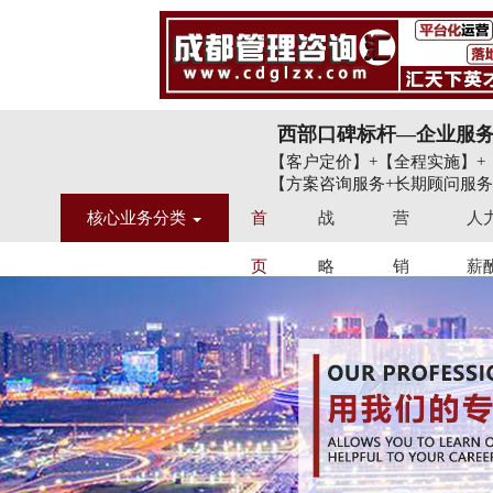
西部口碑标杆—企业服
【客户定价】+【全程实施】+
【方案咨询服务+长期顾问服务
核心业务分类
首
战
营
人
页
略
销
薪
定
品
股
位
牌