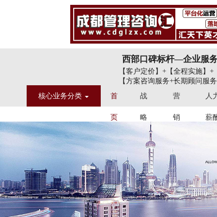
西部口碑标杆—企业服
【客户定价】+【全程实施】+
【方案咨询服务+长期顾问服务
核心业务分类
首
战
营
人
页
略
销
薪
定
品
股
位
牌