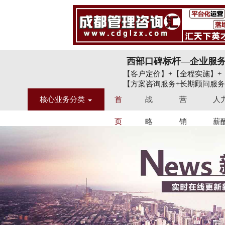
西部口碑标杆—企业服
【客户定价】+【全程实施】+
【方案咨询服务+长期顾问服务
核心业务分类
首
战
营
人
页
略
销
薪
定
品
股
位
牌